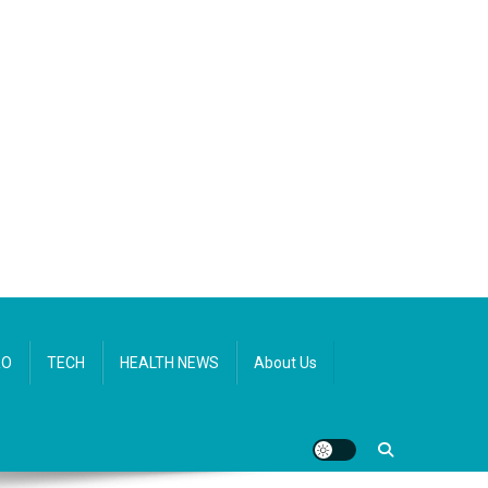
RO
TECH
HEALTH NEWS
About Us