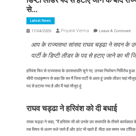
डिप्टी लीडर पद से हटाए जाने के बाद राज्
से…
Latest News
Priyank Verma
On
17/04/2026
Leave A Comment
डिप्
आप के राज्यसभा सांसद राघव चड्ढा ने सदन के उपस
ली
पद
पार्टी के डिप्टी लीडर के पद से हटाए जाने का भी ज
से
हटा
हरिवंश फिर से राज्यसभा के उपसभापति चुने गए. उनका निर्वाचन निर्विरोध हुआ
जान
सीपी राधाकृष्णन से कहा कि सर मैं जिस पार्टी से आता हूं उसके लीडर यहां मौजूद नहीं
के
पद से हटाया गया है और मैं यहां मौजूद हूं
बाद
राज
में
राघव चड्ढा ने हरिवंश को दी बधाई
AA
सां
राघ
राघव चड्ढा ने कहा, “मैं हरिवंश जी को उनके उप सभापति के तीसरे कार्यकाल के
चड्
तब विषय से अलग चले जाते हैं और डांट भी खाते हैं. मीठा उस समय जब टॉपि
बोले