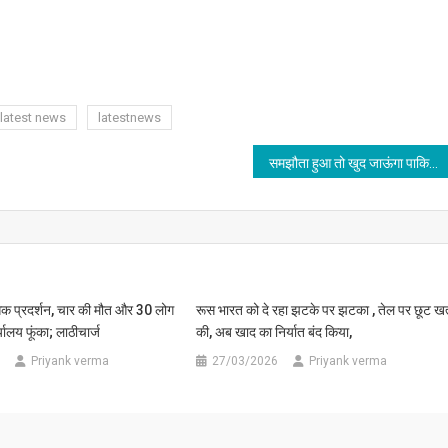
latest news
latestnews
समझौता हुआ तो खुद जाऊंगा पाकिस्तान, ट्रंप ने किया ऐलान; आसिम मुनीर का फिर किया गुणगान
िंसक प्रदर्शन, चार की मौत और 30 लोग
रूस भारत को दे रहा झटके पर झटका , तेल पर छूट खत्
ालय फूंका; लाठीचार्ज
की, अब खाद का निर्यात बंद किया,
Priyank verma
27/03/2026
Priyank verma