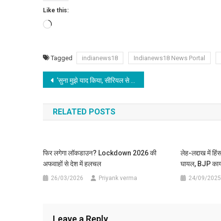
Like this:
Loading…
Tagged
indianews18
Indianews18 News Portal
Post
‘सुना मुझे याद किया, सीरियल से हटाएं ध्यान’, अखिलेश यादव पर स्मृति ईरानी का ऐसा तीखा कमेंट
navigation
RELATED POSTS
फिर लगेगा लॉकडाउन? Lockdown 2026 की
लेह-लद्दाख में ह
अफवाहों से देश में हलचल
घायल, BJP कार्य
26/03/2026
Priyank verma
24/09/2025
Leave a Reply