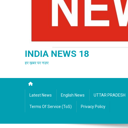
INDIA NEWS 18
हर ख़बर पर नज़र
Latest News
English News
UTTAR PRADESH
Terms Of Service (ToS)
Privacy Policy